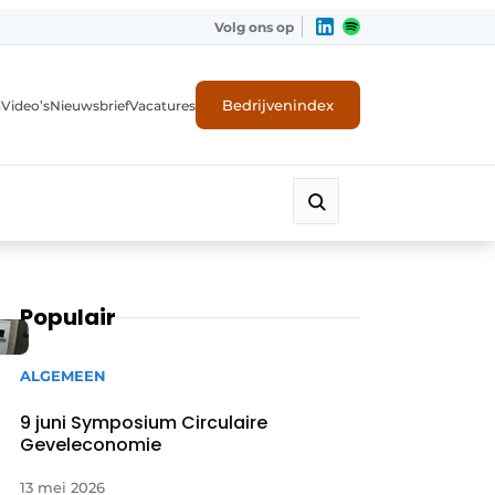
Volg ons op
Bedrijvenindex
n
Video’s
Nieuwsbrief
Vacatures
Populair
ALGEMEEN
9 juni Symposium Circulaire
Geveleconomie
ligheid
13 mei 2026