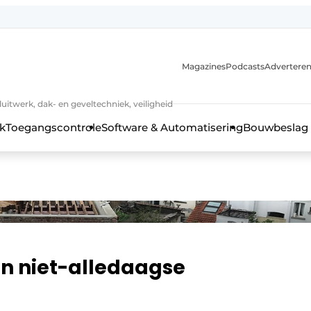
Magazines
Podcasts
Advertere
luitwerk, dak- en geveltechniek, veiligheid
k
Toegangscontrole
Software & Automatisering
Bouwbeslag
n niet-alledaagse
 kozijntechniek, hang- en sluitwerk, dak- en geveltechniek, vei
jaar Profiel