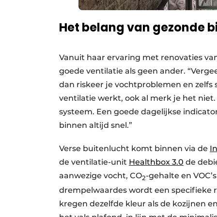
Het belang van gezonde b
Vanuit haar ervaring met renovaties v
goede ventilatie als geen ander. “Verge
dan riskeer je vochtproblemen en zelfs
ventilatie werkt, ook al merk je het nie
systeem. Een goede dagelijkse indicator
binnen altijd snel.”
Verse buitenlucht komt binnen via de
I
de ventilatie-unit
Healthbox 3.0
de debie
aanwezige vocht, CO
-gehalte en VOC’s 
2
drempelwaardes wordt een specifieke 
kregen dezelfde kleur als de kozijnen e