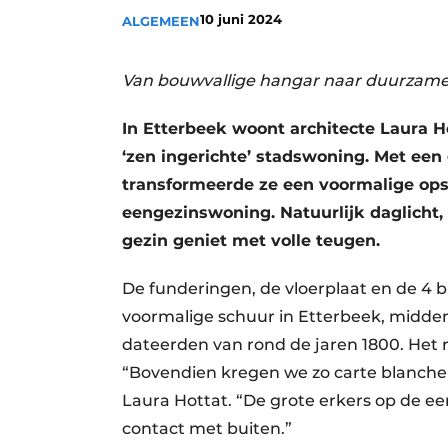
10 juni 2024
ALGEMEEN
Vacature aanmelden
Vacatures
Van bouwvallige hangar naar duurzame
Video’s
Werben
In Etterbeek
woont architecte Laura Ho
‘zen ingerichte’ stads
woning. Met een 
transformeerde ze een voormalige ops
eengezinswoning.
Natuurlijk dag
licht
gezin genie
t
met volle teugen.
De funderingen, de vloerplaat en de 4 b
voormalige schuur in Etterbeek, midden
dateerden van rond de jaren 1800. Het 
“Bovendien kregen we zo carte blanche 
Laura Hottat. “De grote erkers op de eer
contact met buiten.”