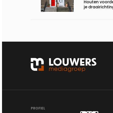
Houten voorde
je draairichti
PROFIEL