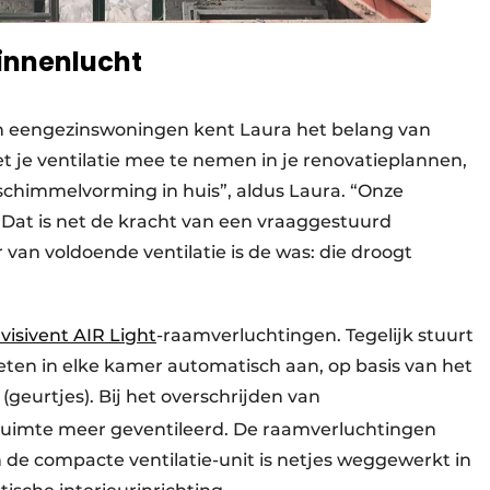
innenlucht
an eengezinswoningen kent Laura het belang van
et je ventilatie mee te nemen in je renovatieplannen,
 schimmelvorming in huis”, aldus Laura. “Onze
t. Dat is net de kracht van een vraaggestuurd
 van voldoende ventilatie is de was: die droogt
nvisivent AIR Light
-raamverluchtingen. Tegelijk stuurt
ten in elke kamer automatisch aan, op basis van het
(geurtjes). Bij het overschrijden van
ruimte meer geventileerd. De raamverluchtingen
n de compacte ventilatie-unit is netjes weggewerkt in