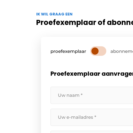
IK WIL GRAAG EEN
Proefexemplaar of abon
proefexemplaar
abonnem
Proefexemplaar aanvrage
Uw
naam
*
Uw
e-
mailadres
*