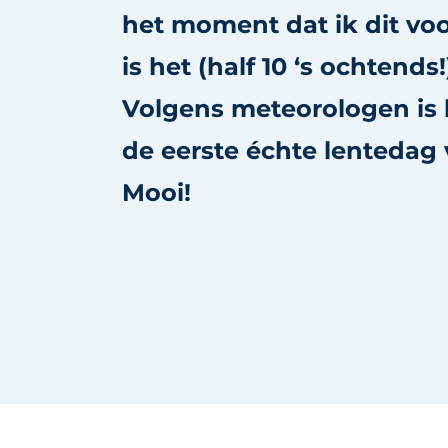
het moment dat ik dit vo
Vacature aanmelden
Vacatures
is het (half 10 ‘s ochtends!
Video’s
Volgens meteorologen is
Werben
de eerste échte lentedag 
Mooi!