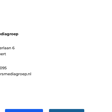
ediagroep
erlaan 6
ert
0095
rsmediagroep.nl