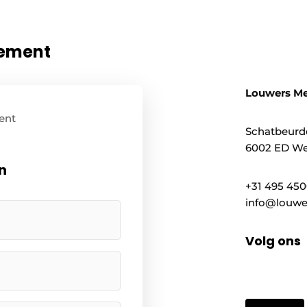
nement
Louwers M
ent
Schatbeurd
6002 ED We
n
+31 495 45
info@louwe
Volg ons