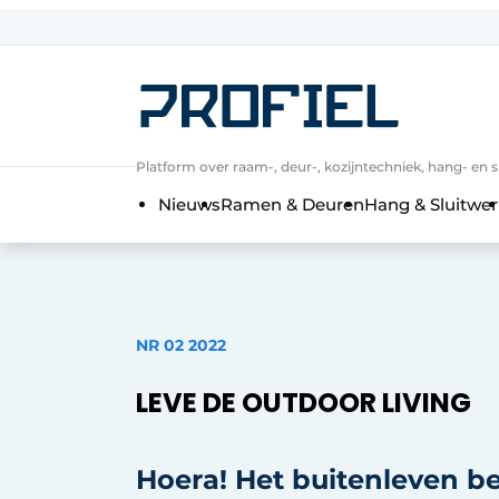
Aanmelden
Algemene voorwaarden
Bedrijven
Platform over raam-, deur-, kozijntechniek, hang- en s
Contact
Nieuws
Ramen & Deuren
Hang & Sluitwer
Direct contact
Evenement aanmelden
Meest gelezen
Nieuwsbrief
NR 02 2022
Podcasts
LEV
E DE OUTDOOR LIVING
Privacy / Cookie statement
Profiel | Platform over raam-, deur-,
Hoera! Het buitenleven b
Uitnodiging Rondetafelgesprek – 20 