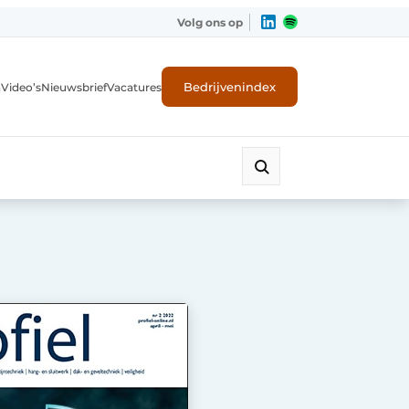
Volg ons op
Bedrijvenindex
n
Video’s
Nieuwsbrief
Vacatures
ligheid