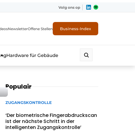
Volg ons op
Business-Index
deos
Newsletter
Offene Stellen
ung
Hardware für Gebäude
Populair
ZUGANGSKONTROLLE
‘Der biometrische Fingerabdruckscan
ist der nächste Schritt in der
erheit
intelligenten Zugangskontrolle’