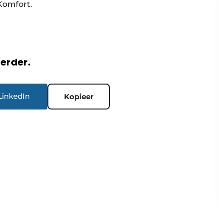
Komfort.
verder.
LinkedIn
Kopieer