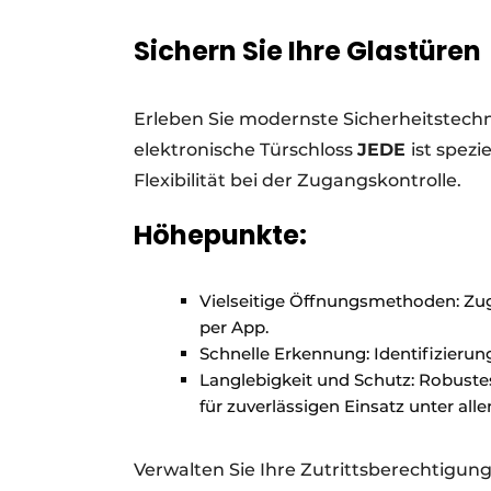
Ein Stellenangebot registrieren
Sichern Sie Ihre Glastüren
Offene Stellen
Videos
Erleben Sie modernste Sicherheitstechn
Werben
elektronische Türschloss
JEDE
ist spezi
Flexibilität bei der Zugangskontrolle.
Höhepunkte:
Vielseitige Öffnungsmethoden: Zug
per App.
Schnelle Erkennung: Identifizierun
Langlebigkeit und Schutz: Robustes 
für zuverlässigen Einsatz unter al
Verwalten Sie Ihre Zutrittsberechtigun