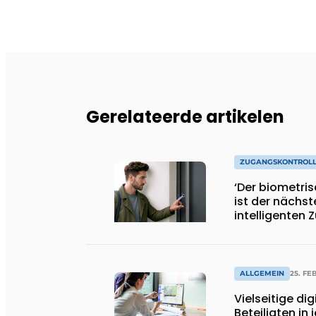
Gerelateerde artikelen
ZUGANGSKONTROL
‘Der biometri
ist der nächste
intelligenten 
ALLGEMEIN
25. FE
Vielseitige di
Beteiligten in