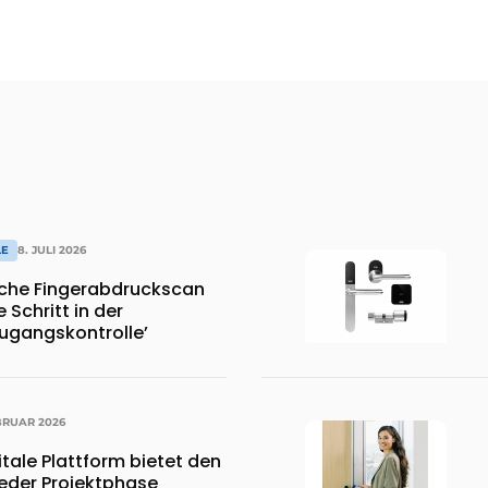
LE
8. JULI 2026
sche Fingerabdruckscan
 Schritt in der
Zugangskontrolle’
BRUAR 2026
gitale Plattform bietet den
 jeder Projektphase