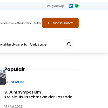
Volg ons op
Business-Index
deos
Newsletter
Offene Stellen
ung
Hardware für Gebäude
Populair
ALLGEMEIN
9. Juni Symposium
Kreislaufwirtschaft an der Fassade
erheit
13 Mai 2026