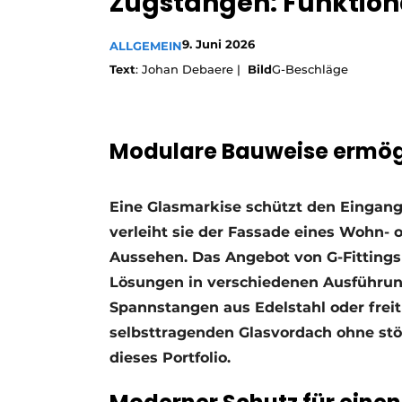
Zugstangen: Funktiona
Ein Stellenangebot registrieren
9. Juni 2026
ALLGEMEIN
Offene Stellen
Text
: Johan Debaere |
Bild
G-Beschläge
Videos
Werben
Modulare Bauweise ermög
Eine Glasmarkise schützt den Eingan
verleiht sie der Fassade eines Wohn-
Aussehen. Das Angebot von G-Fittings
Lösungen in verschiedenen Ausführun
Spannstangen aus Edelstahl oder frei
selbsttragenden Glasvordach ohne stö
dieses Portfolio.