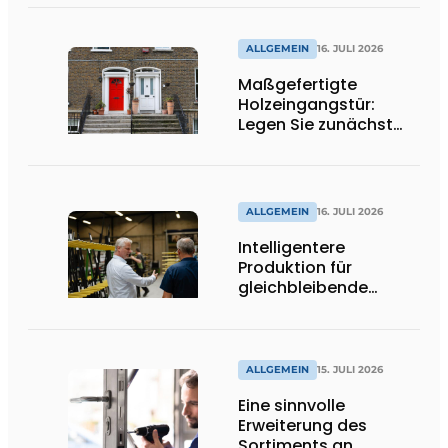
ALLGEMEIN
16. JULI 2026
Maßgefertigte
Holzeingangstür:
Legen Sie zunächst
die Öffnungsrichtung
und die Schwelle fest
ALLGEMEIN
16. JULI 2026
Intelligentere
Produktion für
gleichbleibende
Qualität
ALLGEMEIN
15. JULI 2026
Eine sinnvolle
Erweiterung des
Sortiments an