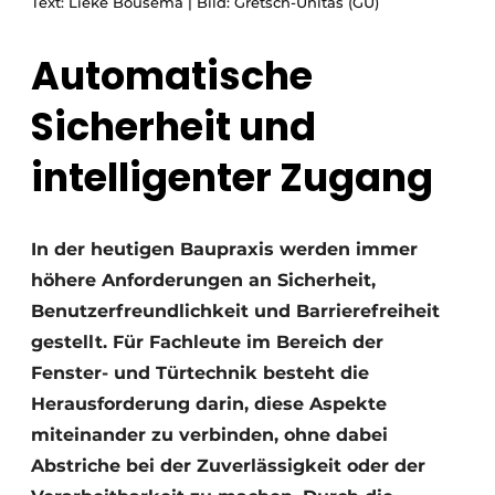
Text: Lieke Bousema | Bild: Gretsch-Unitas (GU)
Einladung zu einem Rundtischgespräch - 20 Jahre
Automatische
Profil
Ein Stellenangebot registrieren
Sicherheit und
Offene Stellen
intelligenter Zugang
Videos
Werben
In der heutigen Baupraxis werden immer
höhere Anforderungen an Sicherheit,
Benutzerfreundlichkeit und Barrierefreiheit
gestellt. Für Fachleute im Bereich der
Fenster- und Türtechnik besteht die
Herausforderung darin, diese Aspekte
miteinander zu verbinden, ohne dabei
Abstriche bei der Zuverlässigkeit oder der