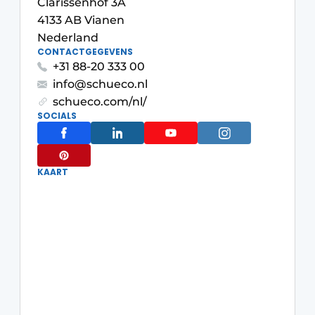
Clarissenhof 3A
4133 AB Vianen
Uitnodiging Rondetafelgesprek – 20 jaar Profiel
Nederland
Vacature aanmelden
CONTACTGEGEVENS
+31 88-20 333 00
Vacatures
info@schueco.nl
Video’s
schueco.com/nl/
SOCIALS
Werben
KAART