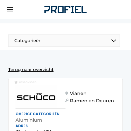
Aanmelden
Algemene voorwaarden
Bedrijven
Categorieën
Contact
Direct contact
Evenement aanmelden
Terug naar overzicht
Meest gelezen
GESPONSORD
Nieuwsbrief
Vianen
Podcasts
Ramen en Deuren
Privacy / Cookie statement
OVERIGE CATEGORIEËN
Profiel | Platform over raam-, deur-,
Aluminium
kozijntechniek, hang- en sluitwerk, dak- en
ADRES
geveltechniek, veiligheid