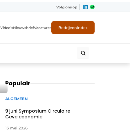
Volg ons op
Bedrijvenindex
n
Video’s
Nieuwsbrief
Vacatures
Populair
ALGEMEEN
9 juni Symposium Circulaire
Geveleconomie
ligheid
13 mei 2026