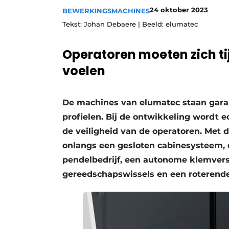
24 oktober 2023
BEWERKINGSMACHINES
Vacature aanmelden
Tekst: Johan Debaere | Beeld: elumatec
Vacatures
Video’s
Operatoren moeten zich t
Werben
voelen
De machines van elumatec staan gara
profielen. Bij de ontwikkeling wordt
de veiligheid van de operatoren. Met
onlangs een gesloten cabinesysteem, 
pendelbedrijf, een autonome klemverst
gereedschapswissels en een roterende